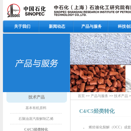
关于我们
新闻动态
产品与服务
科技创
首页
>>
产品与服务
>>
技术产品
>
技术产品
基本有机原料
C4/C5烃类转化
石脑油蒸汽裂解制乙烯
烯烃催化裂解（OCC）成
C4/C5烃类转化