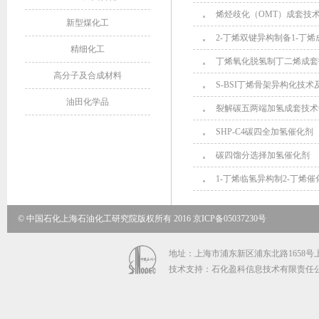
烯烃歧化（OMT）成套技
新型煤化工
2-丁烯双键异构制备1-丁
精细化工
丁烯氧化脱氢制丁二烯成套
高分子及合成材料
S-BSI丁烯骨架异构化技术
油田化学品
裂解碳五两端加氢成套技术
SHP-C4碳四全加氢催化剂
碳四馏分选择加氢催化剂
1-丁烯临氢异构制2-丁烯催
© 中国石化上海石油化工研究院版权所有 2016 京ICP备05037230号
地址：上海市浦东新区浦东北路1658号上海石
技术支持：石化盈科信息技术有限责任