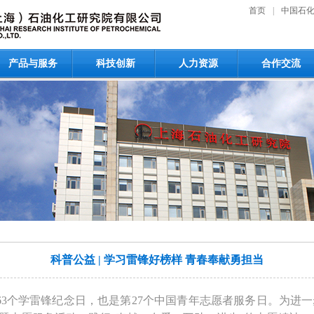
首页
|
中国石
产品与服务
科技创新
人力资源
合作交流
科普公益 | 学习雷锋好榜样 青春奉献勇担当
第63个学雷锋纪念日，也是第27个中国青年志愿者服务日。为进