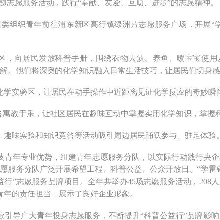
主题志愿服务活动，践行“奉献、友爱、互助、进步”的志愿精神。
团委组织青年前往浦东新区高行镇绿洲片志愿服务广场，开展“
区，向居民发放科普手册，围绕衣物去渍、养鱼、暖宝宝使用
解。他们将深奥的化学知识融入日常生活技巧，让居民们切身感
化学实验区，让居民在动手操作中近距离见证化学反应的奇妙瞬
竞答寓教于乐，让社区居民在趣味互动中掌握实用化学知识，掌握
，趣味实验和知识竞答等活动吸引周边居民踊跃参与、驻足体验
技青年专业优势，组建青年志愿服务分队，以实际行动践行央企
愿服务分队广泛开展希望工程、科普公益、公众开放日、“学雷
益行”志愿服务品牌项目。全年共举办45场志愿服务活动，208
企青年的责任担当，展示了良好企业形象。
续引导广大青年投身志愿服务，不断提升“科普公益行”品牌影