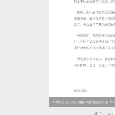
博士带队全程参加了会议，并
据悉，国际胶体化学会议由荷兰
杰出贡献。胶体化学是一项缤
意义。会议展示了从纳米颗粒
会议期间，我院科研人员就近
性，介绍了某表面活性剂在不
系针对中国石化渭北油田具有
通过参加本次会议，我院科研
与此同时，也进一步提升了中
信息来源：
© 中国石化上海石油化工研究院版权所有 2016 京
地址：