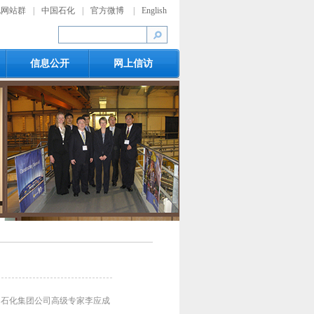
化网站群
|
中国石化
|
官方微博
|
English
信息公开
网上信访
人员由中国石化集团公司高级专家李应成