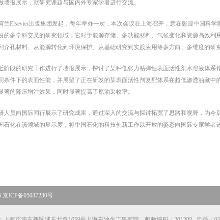
做墙报展示，就研究课题与国内外专家学者进行交流。
Elsevier出版集团发起，每年举办一次，本次会议在上海召开，意在彰显中国科
纷的多学科交叉的研究领域，它对于能源存储、多功能材料、气候变化和资源高效利
到介孔材料、从能源转化到环境保护、从基础研究到实践应用等多方向、多维度的研
阶段的研究工作进行了墙报展示，探讨了某种低张力粘弹性表面活性剂水溶液体系
同条件下的表面性能，并展望了正在研发的某表面活性剂复配体系在超低渗透油藏中
显著的降压增注效果，同时显著提高了原油采收率。
人员向国际同行展示了研究成果，通过深入的交流与探讨拓宽了思路和视野，为今
国石化在该领域的显示度，将中国石化的科技创新工作以开放的姿态向国际专家学者
ICP备05037230号
上海市浦东新区浦东北路1658号上海石油化工研究院 邮政编码：201208 电话：021-6